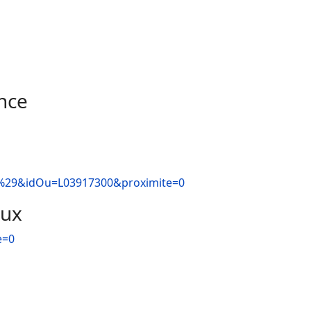
nce
0%29&idOu=L03917300&proximite=0
aux
e=0