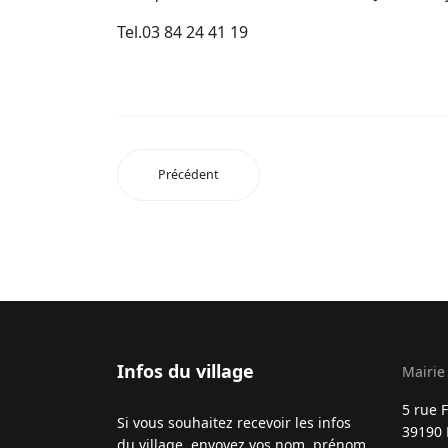
Tel.03 84 24 41 19
Précédent
Infos du village
Mairie
5 rue F
Si vous souhaitez recevoir les infos
39190 
du village, envoyez vos nom, prénom