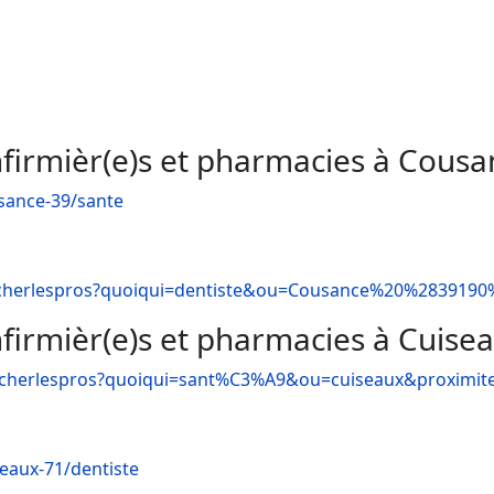
nfirmièr(e)s et pharmacies à Cousa
sance-39/sante
ercherlespros?quoiqui=dentiste&ou=Cousance%20%283919
nfirmièr(e)s et pharmacies à Cuise
ercherlespros?quoiqui=sant%C3%A9&ou=cuiseaux&proximit
eaux-71/dentiste