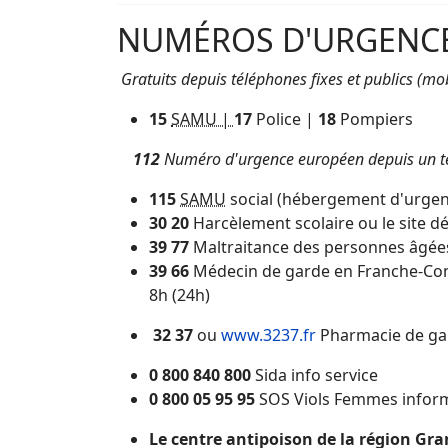
NUMÉROS D'URGENC
Gratuits depuis téléphones fixes et publics (mob
15
SAMU |
17
Police |
18
Pompiers
112
Numéro d'urgence européen depuis un t
115
SAMU
social (hébergement d'urgen
30 20
Harcèlement scolaire ou le site d
39 77
Maltraitance des personnes âgée
39 66
Médecin de garde en Franche-Comté
8h (24h)
32 37
ou
www.3237.fr
Pharmacie de gar
0 800 840 800
Sida info service
0 800 05 95 95
SOS Viols Femmes infor
Le centre antipoison de la région Gra