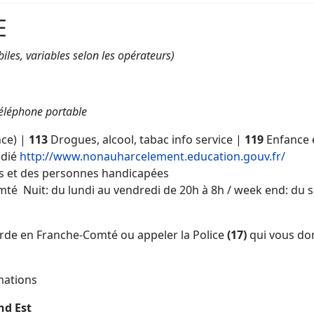
E
iles, variables selon les opérateurs)
éléphone portable
ce) |
113
Drogues, alcool, tabac info service |
119
Enfance
édié
http://www.nonauharcelement.education.gouv.fr/
s et des personnes handicapées
 Nuit: du lundi au vendredi de 20h à 8h / week end: du sam
de en Franche-Comté ou appeler la Police
(17)
qui vous do
mations
nd Est