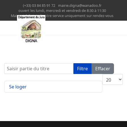
(+33) 03 84 85 91 72
mairie.digna@wanadoo.fr
ouvert les lundi, mercredi et vendredi de 8:30 à 11:30
Maire et Adjoints à votre service uniquement sur rendez-vous
Saisir partie du titre
Filtre
Effacer
Affichage #
Se loger